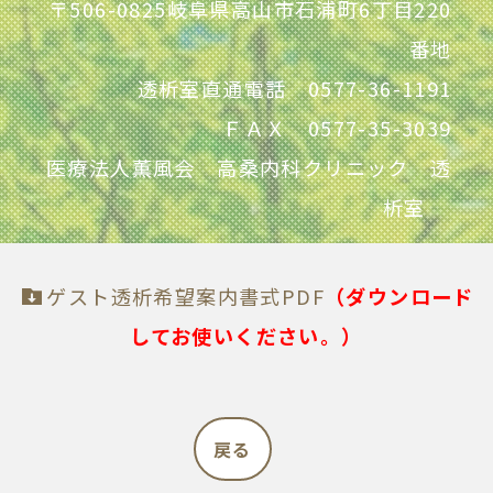
〒506-0825岐阜県高山市石浦町6丁目220
番地
透析室直通電話 0577-36-1191
ＦＡＸ 0577-35-3039
医療法人薫風会 高桑内科クリニック 透
析室
ゲスト透析希望案内書式PDF
（ダウンロード
してお使いください。）
戻る