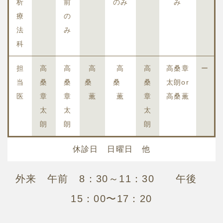
析
前
のみ
み
療
の
法
み
科
担
高
高
高
高
高
高桑章
ー
当
桑
桑
桑
桑
桑
太朗or
医
章
章
薫
薫
章
高桑薫
太
太
太
朗
朗
朗
休診日 日曜日 他
外来 午前 8：30～11：30 午後
15：00〜17：20