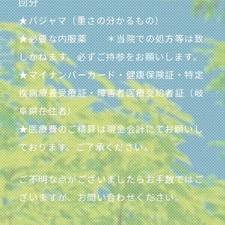
回分
★パジャマ（重さの分かるもの）
★必要な内服薬 ＊当院での処方等は致
しかねます、必ずご持参をお願いします。
★マイナンバーカード・健康保険証・特定
疾病療養受療証・障害者医療受給者証（岐
阜県在住者）
★医療費のご精算は現金会計にてお願いし
ております。ご了承ください。
ご不明な点がございましたらお手数ではご
ざいますが、お問い合わせください。