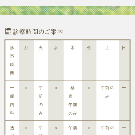
診察時間のご案内
診
月
火
水
木
金
土
日
察
時
間
一
○
午
○
検
○
午前の
ー
般
前
査
み
内
の
午前
科
み
のみ
透
○
午
○
午前
○
午前の
ー