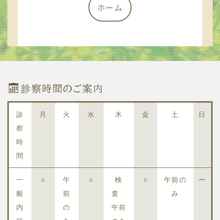
ホーム
診察時間のご案内
診
月
火
水
木
金
土
日
察
時
間
一
○
午
○
検
○
午前の
ー
般
前
査
み
内
の
午前