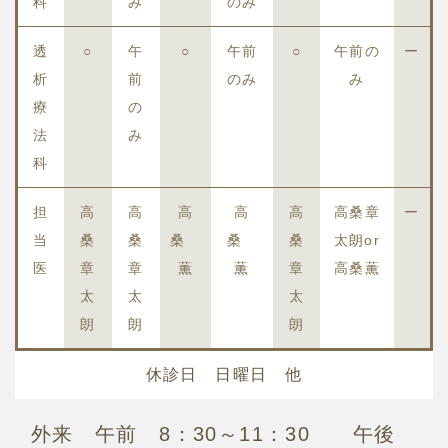
科
み
のみ
透
○
午
○
午前
○
午前の
ー
析
前
のみ
み
療
の
法
み
科
担
高
高
高
高
高
高桑章
ー
当
桑
桑
桑
桑
桑
太朗or
医
章
章
薫
薫
章
高桑薫
太
太
太
朗
朗
朗
休診日 日曜日 他
外来 午前 8：30～11：30 午後