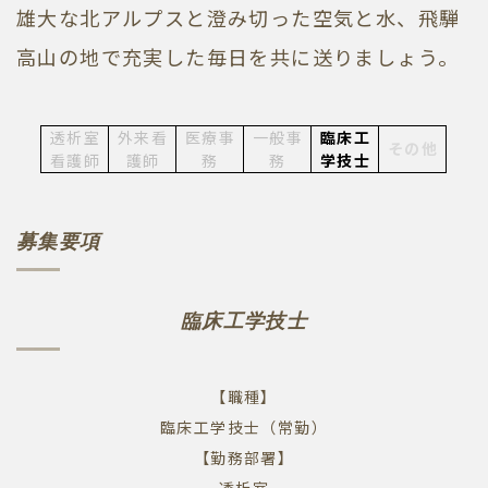
雄大な北アルプスと澄み切った空気と水、飛騨
高山の地で充実した毎日を共に送りましょう。
透析室
外来看
医療事
一般事
臨床工
その他
看護師
護師
務
務
学技士
募集要項
臨床工学技士
【職種】
臨床工学技士（常勤）
【勤務部署】